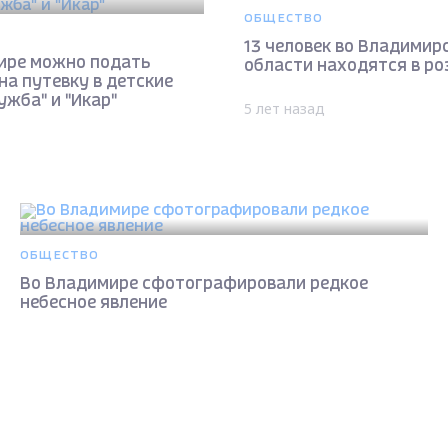
ОБЩЕСТВО
13 человек во Владимир
ире можно подать
области находятся в ро
на путевку в детские
ужба" и "Икар"
5 лет назад
ОБЩЕСТВО
Во Владимире сфотографировали редкое
небесное явление
5 лет назад
Max - канал Россия "ГТРК Владимир"
Главные новости города Владимира и региона.