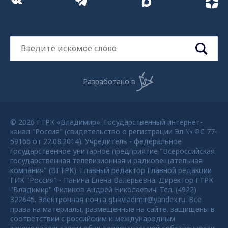
Разработано в
© 2026 ГТРК «Владимир». Государственный интернет-
канал "Россия" (свидетельство о регистрации Эл № ФС 77-
59166 от 22.08.2014). Учредитель - федеральное
государственное унитарное предприятие "Всероссийская
государственная телевизионная и радиовещательная
компания" (ВГТРК). Главный редактор Главной редакции
ГИК "Россия" - Панина Елена Валерьевна. Директор ГТРК
"Владимир" Филинов Андрей Николаевич. Тел. (4922)
322645. Электронная почта gtrkvladimir@yandex.ru. Все
права на материалы, размещенные на сайте, защищены в
соответствии с российским и международным