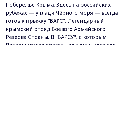
Побережье Крыма. Здесь на российских
рубежах — у глади Чёрного моря — всегда
готов к прыжку "БАРС". Легендарный
крымский отряд Боевого Армейского
Резерва Страны. В "БАРСУ", с которым
Владимирская область дружит много лет,
делегация нашего региона во главе с
Max - канал Россия "ГТРК
Владимир"
губернатором Александром Авдеевым
Главные новости города
Владимира и региона.
привезла необходимый груз. То, что нужно
и в быту, и для решения фронтовых задач.
Помощь собрали жители,
предприниматели, представители
правительства Владимирской области,
муниципалитеты.
Александр Авдеев, губернатор