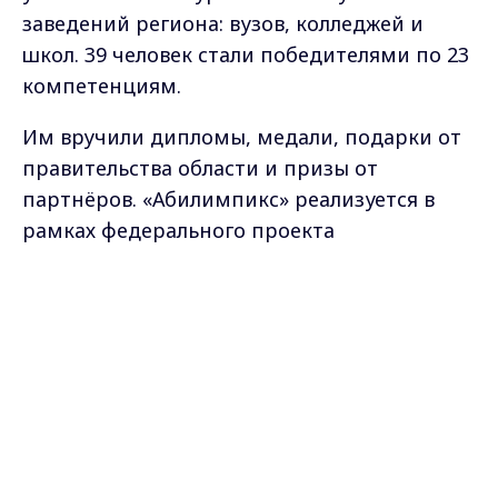
заведений региона: вузов, колледжей и
школ. 39 человек стали победителями по 23
компетенциям.
Им вручили дипломы, медали, подарки от
правительства области и призы от
партнёров. «Абилимпикс» реализуется в
рамках федерального проекта
«Профессионалитет» нацпроекта
Max - канал Россия "ГТРК
«Молодёжь и дети».
Владимир"
Главные новости города
Владимира и региона.
Как подчеркнула министр образования
региона Светлана Болтунова, главная
задача «Абилимпикса» — трудоустройство,
профориентация, социализация людей с
ограниченными возможностями здоровья.