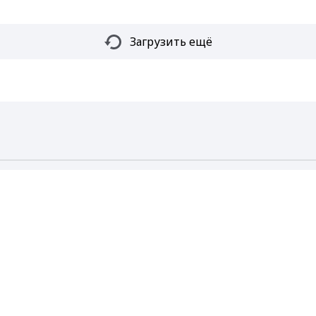
Загрузить ещё
ОБЩЕСТВО
ПРОИСШЕС
Max - канал Россия "ГТРК Владимир"
Главные новости города Владимира и региона.
, пять
Высокотехнологичная
Серьёзно
офтальмология стала
Владимир
ого
доступна жителям
машины, 
ире
Владимирской области
7 дней наз
6 дней назад