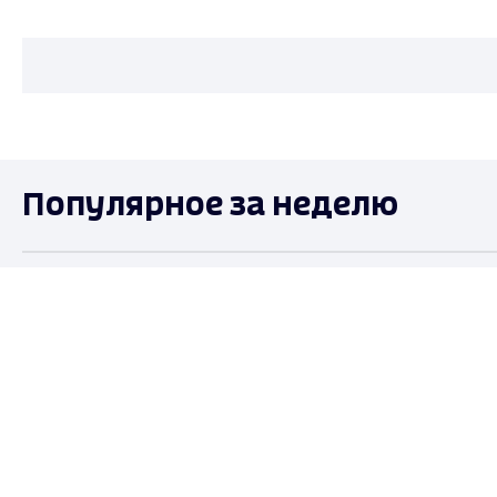
Популярное за неделю
ОБЩЕСТВО
ПРОИСШЕСТВИЯ
Во Владимире на улице
Один пострадавший
Гастелло 8 а тушат крупный
эвакуированных:
пожар в складском
подробности ночн
комплексе
пожара во Владим
9 дней назад
9 дней назад